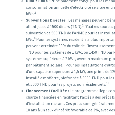
Public Cible :
Principalement conçu pour les ména
consommation annuelle d’électricité se situe entr
2
kWh.
Subventions Directes :
Les ménages peuvent bénéf
2
allant jusqu’à 1500 dinars (TND).
D’autres sources 
subvention de 500 TND de l’ANME pour les installa
9
kWc.
Pour les systèmes résidentiels plus importan
peuvent atteindre 30% du coût de l’investissement
TND pour les systèmes de 1 kWc, ou 1450 TND par 
systèmes supérieurs à 2 kWc, avec un maximum glo
1
par bâtiment solaire.
Pour les installations d’a
d’une capacité supérieure à 1,5 kW, une prime de 1
installé est offerte, plafonnée à 3000 TND pour les
18
et 5000 TND pour les projets non résidentiels.
Financement Facilitée :
Le programme allège con
charge financière en facilitant l’accès à des prêts 
d’installation restant. Ces prêts sont généraleme
10 ans à un taux d’intérêt favorable de 3%, avec 