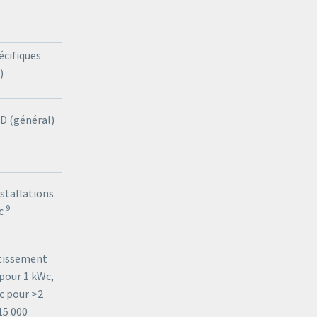
cifiques
)
D (général)
stallations
9
c
stissement
pour 1 kWc,
 pour >2
15 000