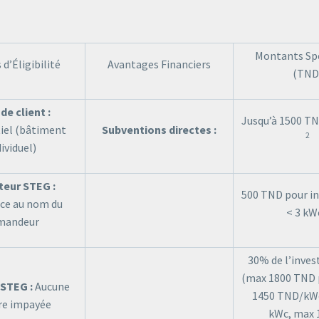
Montants Spé
 d’Éligibilité
Avantages Financiers
(TND
de client :
Jusqu’à 1500 TN
iel (bâtiment
Subventions directes :
2
dividuel)
eur STEG :
500 TND pour in
ce au nom du
< 3 kW
mandeur
30% de l’inve
(max 1800 TND 
 STEG :
Aucune
1450 TND/kWc
re impayée
kWc, max 