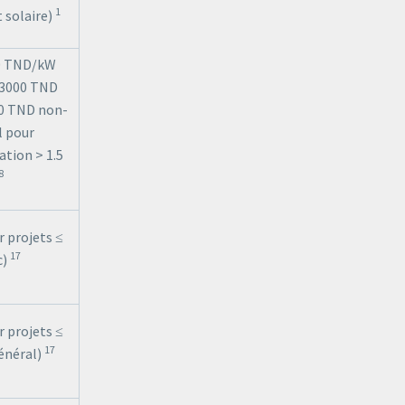
1
solaire)
0 TND/kW
 3000 TND
00 TND non-
l pour
ion > 1.5
8
 projets ≤
17
c)
 projets ≤
17
énéral)