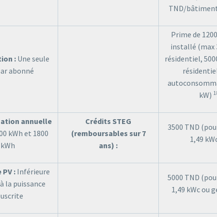
TND/bâtiment 
Prime de 120
installé (max
ion :
Une seule
résidentiel, 50
par abonné
résidentie
autoconsommat
1
kW)
tion annuelle
Crédits STEG
3500 TND (pour
00 kWh et 1800
(remboursables sur 7
1,49 kW
kWh
ans) :
 PV :
Inférieure
5000 TND (pour
à la puissance
1,49 kWc ou g
uscrite