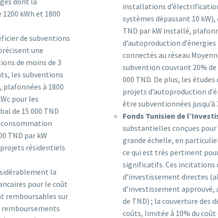
ges dont la
installations d’électrificati
e 1200 kWh et 1800
systèmes dépassant 10 kW), q
TND par kW installé, plafonn
icier de subventions
d’autoproduction d’énergies
précisent une
connectés au réseau Moyenne
tions de moins de 3
subvention couvrant 20% de 
ts, les subventions
000 TND. De plus, les études 
, plafonnées à 1800
projets d’autoproduction d’
kWc pour les
être subventionnées jusqu’à 
bal de 15 000 TND
Fonds Tunisien de l’Investi
utoconsommation
substantielles conçues pour 
200 TND par kW
grande échelle, en particulie
 projets résidentiels
ce qui est très pertinent pou
significatifs. Ces incitation
sidérablement la
d’investissement directes (a
bancaires pour le coût
d’investissement approuvé, a
nt remboursables sur
de TND) ; la couverture des 
des remboursements
coûts, limitée à 10% du coût 