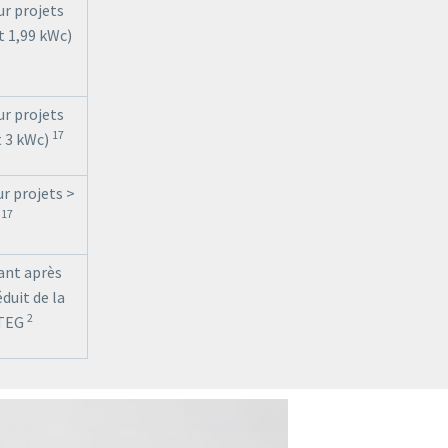
r projets
t 1,99 kWc)
r projets
17
t 3 kWc)
r projets >
17
)
ant après
duit de la
2
STEG