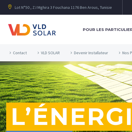
Lot N°50 , Z.I Mghira 3 Fouchana 1176 Ben Arous, Tunisie
POUR LES PARTICULIE
Contact
VLD SOLAR
Devenir Installateur
Nos P
L’ÉNERGI