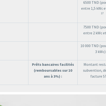
6500 TND (pou
entre 1,5 kWc e
17
7500 TND (pou
entre 2 kWc e
10 000 TND (pou
3 kWc
Prêts bancaires facilités
Montant rest
(remboursables sur 10
subvention, dé
ans à 3%) :
facture 