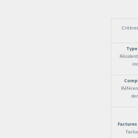
Critères
Type 
Résident
in
Compt
Référen
de
Factures
factu