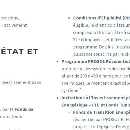
bventions,
Conditions d’Éligibilité (
PR
oir activement
éligible, le client doit être u
.
compteur STEG doit être à so
STEG impayées, et il n’est au
programme. De plus, la puiss
’ÉTAT ET
puissance souscrite par le cl
Programme PROSOL Résidentiel 
promotion des systèmes de chauffe
allant de 200 à 400 dinars pour les
’investissement dans
thermiques, le montant exact dépen
2
système.
Incitations à l’Investissement p
Énergétique – FTE et Fonds Tunis
u par le
Fonds de
Fonds de Transition Énergé
nsommateurs
résidentiel par PROSOL ELEC,
projets stratégiques d’énergi