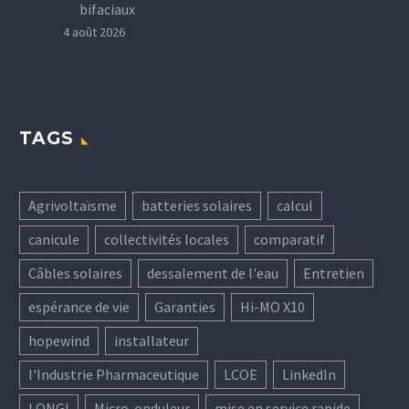
bifaciaux
4 août 2026
TAGS
Agrivoltaïsme
batteries solaires
calcul
canicule
collectivités locales
comparatif
Câbles solaires
dessalement de l'eau
Entretien
espérance de vie
Garanties
Hi-MO X10
hopewind
installateur
l'Industrie Pharmaceutique
LCOE
LinkedIn
LONGI
Micro-onduleur
mise en service rapide