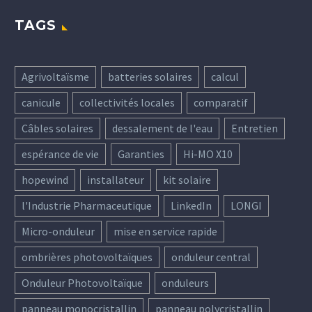
TAGS
Agrivoltaïsme
batteries solaires
calcul
canicule
collectivités locales
comparatif
Câbles solaires
dessalement de l'eau
Entretien
espérance de vie
Garanties
Hi-MO X10
hopewind
installateur
kit solaire
l'Industrie Pharmaceutique
LinkedIn
LONGI
Micro-onduleur
mise en service rapide
ombrières photovoltaïques
onduleur central
Onduleur Photovoltaïque
onduleurs
panneau monocristallin
panneau polycristallin