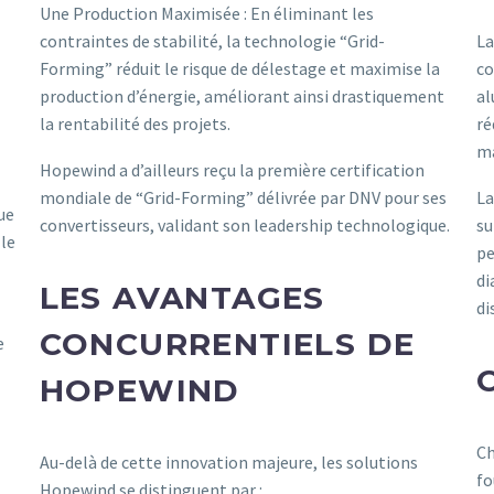
Une Production Maximisée : En éliminant les
contraintes de stabilité, la technologie “Grid-
La
Forming” réduit le risque de délestage et maximise la
co
production d’énergie, améliorant ainsi drastiquement
al
la rentabilité des projets.
ré
ma
Hopewind a d’ailleurs reçu la première certification
mondiale de “Grid-Forming” délivrée par DNV pour ses
La
ue
convertisseurs, validant son leadership technologique.
su
lle
pe
di
LES AVANTAGES
di
CONCURRENTIELS DE
e
HOPEWIND
Ch
Au-delà de cette innovation majeure, les solutions
fo
Hopewind se distinguent par :