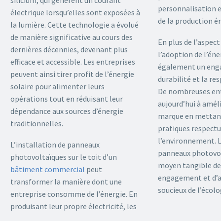
silicium, qui génèrent un courant
personnalisation 
électrique lorsqu’elles sont exposées à
de la production é
la lumière. Cette technologie a évolué
de manière significative au cours des
En plus de l’aspect
dernières décennies, devenant plus
l’adoption de l’én
efficace et accessible. Les entreprises
également un eng
peuvent ainsi tirer profit de l’énergie
durabilité et la re
solaire pour alimenter leurs
De nombreuses ent
opérations tout en réduisant leur
aujourd’hui à amél
dépendance aux sources d’énergie
marque en mettant
traditionnelles.
pratiques respect
l’environnement. L
L’installation de panneaux
panneaux photovol
photovoltaïques sur le toit d’un
moyen tangible de
bâtiment commercial
peut
engagement et d’at
transformer la manière dont une
soucieux de l’écolo
entreprise consomme de l’énergie. En
produisant leur propre électricité, les