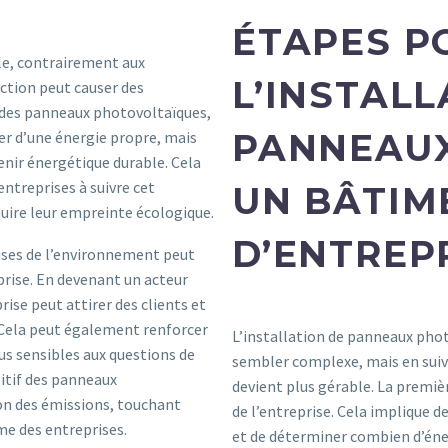
ÉTAPES P
ble, contrairement aux
L’INSTALL
action peut causer des
des panneaux photovoltaïques,
PANNEAUX
er d’une énergie propre, mais
enir énergétique durable. Cela
entreprises à suivre cet
UN BÂTIM
uire leur empreinte écologique.
D’ENTREP
uses de l’environnement peut
rise. En devenant un acteur
ise peut attirer des clients et
. Cela peut également renforcer
L’installation de panneaux pho
plus sensibles aux questions de
sembler complexe, mais en suiva
itif des panneaux
devient plus gérable. La premiè
ion des émissions, touchant
de l’entreprise. Cela implique 
me des entreprises.
et de déterminer combien d’éner