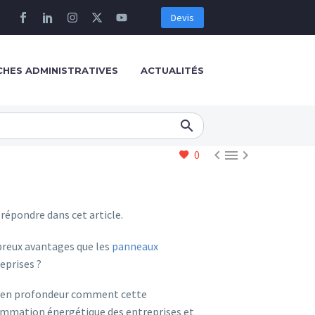
Devis
HES ADMINISTRATIVES
ACTUALITÉS



0
répondre dans cet article.
breux avantages que les
panneaux
eprises ?
s en profondeur comment cette
mmation énergétique des entreprises et