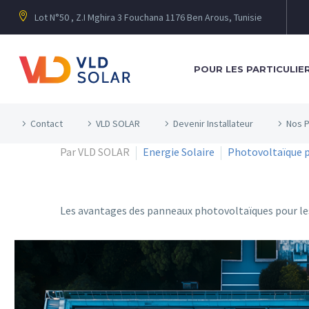
Lot N°50 , Z.I Mghira 3 Fouchana 1176 Ben Arous, Tunisie
POUR LES PARTICULIE
Contact
VLD SOLAR
Devenir Installateur
Nos P
Par VLD SOLAR
Energie Solaire
Photovoltaïque p
Les avantages des panneaux photovoltaïques pour les 