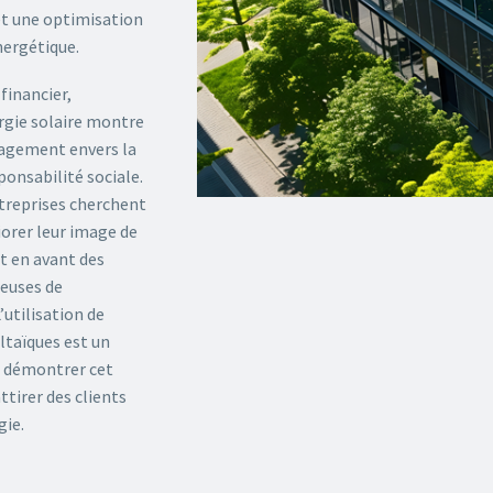
et une optimisation
nergétique.
 financier,
ergie solaire montre
agement envers la
sponsabilité sociale.
reprises cherchent
iorer leur image de
 en avant des
ueuses de
’utilisation de
taïques est un
 démontrer cet
tirer des clients
gie.