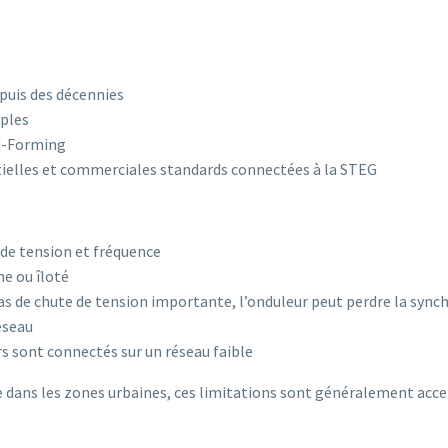
uis des décennies
mples
id-Forming
tielles et commerciales standards connectées à la STEG
 de tension et fréquence
e ou îloté
cas de chute de tension importante, l’onduleur peut perdre la syn
éseau
rs sont connectés sur un réseau faible
e dans les zones urbaines, ces limitations sont généralement accep