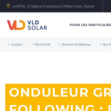
Lot N°50 , Z.I Mghira 3 Fouchana 1176 Ben Arous, Tunisie
POUR LES PARTICULIE
Contact
VLD SOLAR
Devenir Installateur
Nos P
ONDULEUR GR
FOLLOWING : 