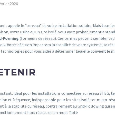
évrier 2026
uvent appelé le “cerveau” de votre installation solaire. Mais tous l
maison, votre usine ou un site isolé, vous avez probablement entend
id-Forming
(formeurs de réseau). Ces termes peuvent sembler tech
hoix. Votre décision impactera la stabilité de votre système, sa ré
 technologies pour vous aider à déterminer laquelle convient le mi
ETENIR
existant, idéal pour les installations connectées au réseau STEG, 
sion et fréquence, indispensable pour les sites isolés et micro-rés
t à la stabilité du réseau, contrairement au Grid-Following qui e
fonctionnement hors réseau ou en mode îloté