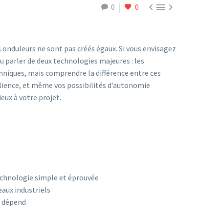



0
0
es onduleurs ne sont pas créés égaux. Si vous envisagez
u parler de deux technologies majeures : les
niques, mais comprendre la différence entre ces
silience, et même vos possibilités d’autonomie
eux à votre projet.
technologie simple et éprouvée
eaux industriels
n dépend